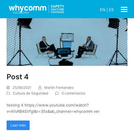
EN
|
ES
Post 4
25/06/2021
Martín Fernandez
Cultura de Seguridad
0 comentarios
testing 4 https://www.youtube.com/watch?
v=AfsRB4SVfgI&t=35s&ab_channel=whycomm ver
Leer más